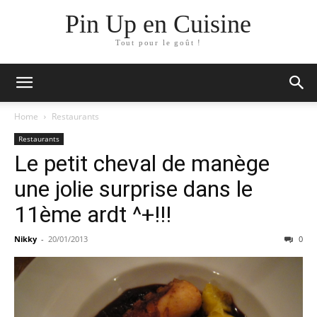
Pin Up en Cuisine
Tout pour le goût !
Home
Restaurants
Restaurants
Le petit cheval de manège
une jolie surprise dans le
11ème ardt ^+!!!
Nikky
-
20/01/2013
0