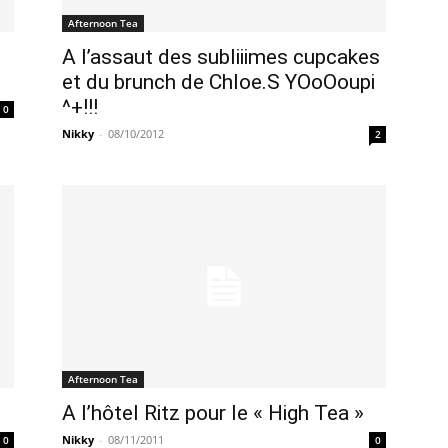
Afternoon Tea
A l’assaut des subliiimes cupcakes
et du brunch de Chloe.S YOoOoupi
^+!!!
0
Nikky
-
08/10/2012
2
Afternoon Tea
A l’hôtel Ritz pour le « High Tea »
Nikky
-
08/11/2011
0
0